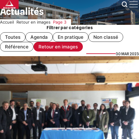
Skip
Actualités
to
content
Accueil
Retour en images
Page 3
Filtrer par catégories
Toutes
Agenda
En pratique
Non classé
Référence
Retour en images
30 MAR 2023