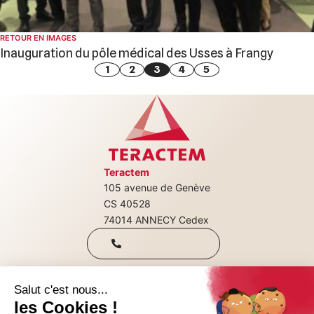
RETOUR EN IMAGES
Inauguration du pôle médical des Usses à Frangy
Pagination
1
2
3
4
5
des
publications
Teractem
105 avenue de Genève
+33(0)4 50 08
CS 40528
74014 ANNECY Cedex
31 00
Qui sommes-nous