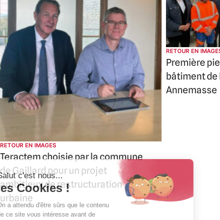
RETOUR EN IMAGE
Première pie
bâtiment de
Annemasse
RETOUR EN IMAGES
Teractem choisie par la commune
de Gaillard pour un projet
ambitieux de restructuration
urbaine