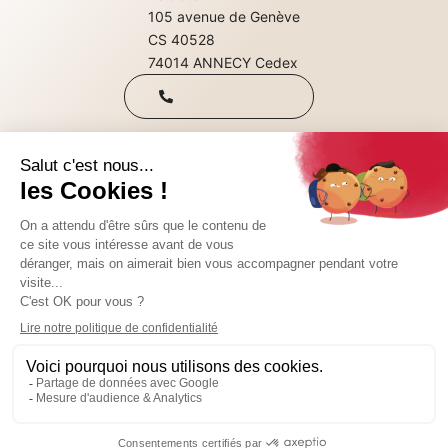
105 avenue de Genève
+33(0)4 50 08
CS 40528
74014 ANNECY Cedex
31 00
Qui sommes-nous
Nous rejoindre
CONTACTEZ-NOUS
Nos consultations
SUIVEZ-NOUS SUR :
© 2024 Teractem
Mentions légales
Il y a actuellement 3 poste(s) à pourvoir chez
Politique de confidentialité
Teractem