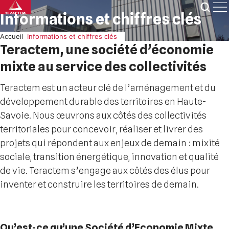
Skip
Informations et chiffres clés
to
content
Accueil
Informations et chiffres clés
Teractem, une société d’économie
mixte au service des collectivités
Teractem est un acteur clé de l’aménagement et du
développement durable des territoires en Haute-
Savoie. Nous œuvrons aux côtés des collectivités
territoriales pour concevoir, réaliser et livrer des
projets qui répondent aux enjeux de demain : mixité
sociale, transition énergétique, innovation et qualité
de vie. Teractem s’engage aux côtés des élus pour
inventer et construire les territoires de demain.
Qu’est-ce qu’une Société d’Economie Mixte