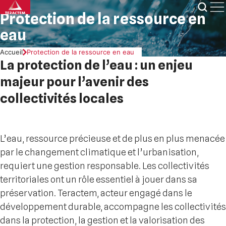
Skip
Protection de la ressource en
to
content
eau
Accueil
Protection de la ressource en eau
La protection de l’eau : un enjeu
majeur pour l’avenir des
collectivités locales
L’eau, ressource précieuse et de plus en plus menacée
par le changement climatique et l’urbanisation,
requiert une gestion responsable. Les collectivités
territoriales ont un rôle essentiel à jouer dans sa
préservation. Teractem, acteur engagé dans le
développement durable, accompagne les collectivités
dans la protection, la gestion et la valorisation des