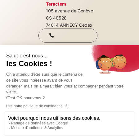
Teractem
105 avenue de Genève
+33(0)4 50 08
CS 40528
74014 ANNECY Cedex
31 00
Qui sommes-nous
Nous rejoindre
CONTACTEZ-NOUS
Nos consultations
SUIVEZ-NOUS SUR :
© 2024 Teractem
Mentions légales
Il y a actuellement 3 poste(s) à pourvoir chez
Politique de confidentialité
Teractem