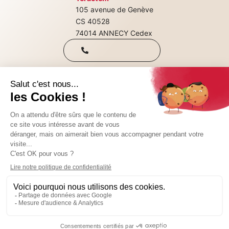
105 avenue de Genève
+33(0)4 50 08
CS 40528
74014 ANNECY Cedex
31 00
Qui sommes-nous
Nous rejoindre
CONTACTEZ-NOUS
Nos consultations
SUIVEZ-NOUS SUR :
© 2024 Teractem
Mentions légales
Il y a actuellement 3 poste(s) à pourvoir chez
Politique de confidentialité
Teractem