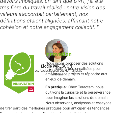
devoirs impliqués. En tant que DRH, j’ai été
très fière du travail réalisé : notre vision des
valeurs s’accordait parfaitement, nos
définitions étaient alignées, affirmant notre
cohésion et notre engagement collectif. "
Innovation
Nous osons proposer des solutions
Elodie VARESCON
novatrices et personnalisées pour
Directrice des Ressources Humaines de
améliorer nos projets et répondre aux
Teractem
enjeux de demain.
En pratique :
Chez Teractem, nous
cultivons la curiosité et la persévérance
pour imaginer les solutions de demain.
Nous observons, analysons et essayons
de tirer parti des meilleures pratiques pour anticiper les tendances.