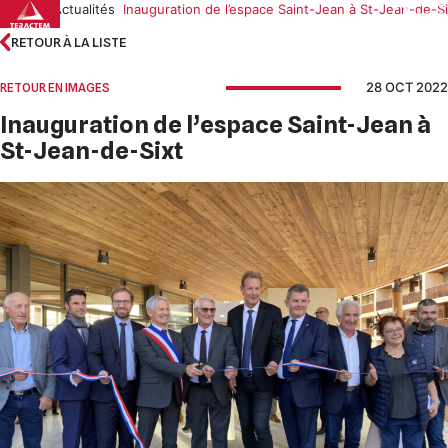
Skip
Accueil
Actualités
Inauguration de l’espace Saint-Jean à St-Jean-de-Si
to
RETOUR À LA LISTE
content
28 OCT 2022
RETOUR EN IMAGES
Inauguration de l’espace Saint-Jean à
St-Jean-de-Sixt