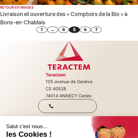
RETOUR EN IMAGES
Livraison et ouverture des « Comptoirs de la Bio » à
Bons-en-Chablais
Pagination
1
…
4
5
6
7
des
publications
Teractem
105 avenue de Genève
+33(0)4 50 08
CS 40528
74014 ANNECY Cedex
31 00
Qui sommes-nous