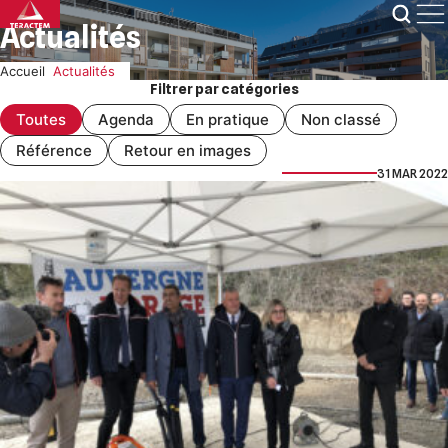
Skip
Actualités
to
content
Accueil
Actualités
Filtrer par catégories
Toutes
Agenda
En pratique
Non classé
Référence
Retour en images
31 MAR 2022