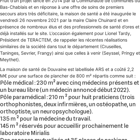
Fruit d’un projet lancé en 2014 par la Communauté de communes du
Bas-Chablais et en réponse à une offre de soins de premiers
secours alors très déficitaire, la maison de santé a été inaugurée le
vendredi 26 novembre 2021 par la maire Claire Chuinard et en
présence de nombreux élus et des professionnels de santé d’ores et
déjà installés sur le site. L’occasion également pour Lionel Tardy,
Président de TERACTEM, de rappeler les récentes réalisations
similaires de la société dans tout le département (Cruseilles,
Taninges, Sevrier, Frangy) ainsi que celles à venir (Seyssel, Pringy et
Meythet).
La maison de santé de Douvaine est labellisée ARS et a coûté 2,2
M€ pour une surface de plancher de 800 m² répartis comme suit :
Pôle médical : 230 m² avec cinq médecins présents et
un bureau libre (un médecin annoncé début 2022).
Pôle paramédical : 210 m ² pour huit praticiens (trois
orthophonistes, deux infirmières, un ostéopathe, un
orthoptiste, un neuropsychologue).
135 m ² pour la médecine du travail.
145 m ² réservés pour accueillir prochainement le
laboratoire Mirialis
Des espaces mutualisés et 35 places de parkings.