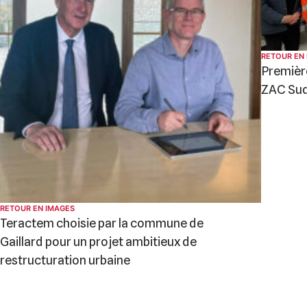
RETOUR EN
Première
ZAC Su
RETOUR EN IMAGES
Teractem choisie par la commune de
Gaillard pour un projet ambitieux de
restructuration urbaine