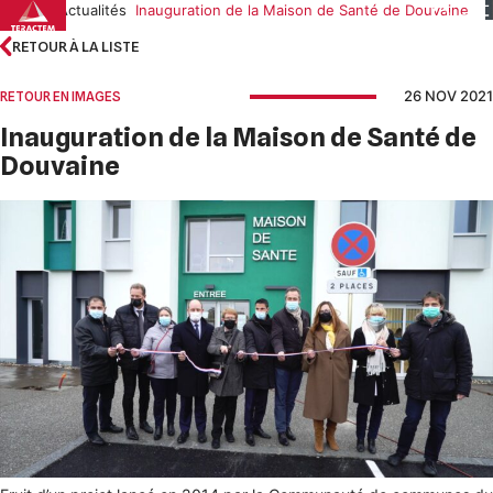
Skip
Accueil
Actualités
Inauguration de la Maison de Santé de Douvaine
to
RETOUR À LA LISTE
content
26 NOV 2021
RETOUR EN IMAGES
Inauguration de la Maison de Santé de
Douvaine