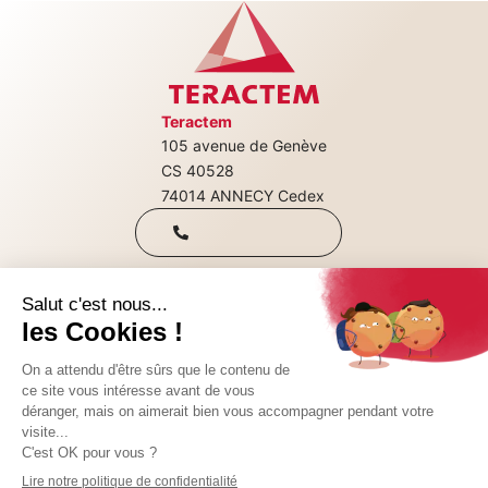
Teractem
105 avenue de Genève
+33(0)4 50 08
CS 40528
74014 ANNECY Cedex
31 00
Qui sommes-nous
Nous rejoindre
CONTACTEZ-NOUS
Nos consultations
SUIVEZ-NOUS SUR :