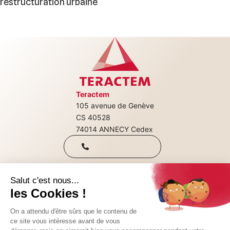
restructuration urbaine
Teractem
105 avenue de Genève
+33(0)4 50 08
CS 40528
74014 ANNECY Cedex
31 00
Qui sommes-nous
Nous rejoindre
CONTACTEZ-NOUS
Nos consultations