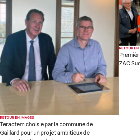
RETOUR EN
Première
ZAC Su
RETOUR EN IMAGES
Teractem choisie par la commune de
Gaillard pour un projet ambitieux de