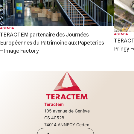
AGENDA
TERACTEM partenaire des Journées
AGENDA
TERACTE
Européennes du Patrimoine aux Papeteries
Pringy Fo
– Image Factory
Teractem
105 avenue de Genève
+33(0)4 50 08
CS 40528
74014 ANNECY Cedex