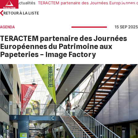
Skip
Accueil
Actualités
TERACTEM partenaire des Journées Européennes du
to
RETOUR À LA LISTE
content
15 SEP 2025
AGENDA
TERACTEM partenaire des Journées
Européennes du Patrimoine aux
Papeteries – Image Factory