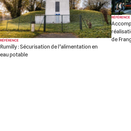
RÉFÉRENCE
Accompa
réalisa
de Fran
RÉFÉRENCE
Rumilly : Sécurisation de l’alimentation en
eau potable