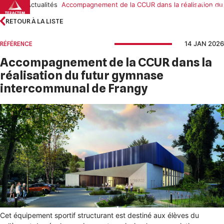
Skip
Accueil
Actualités
Accompagnement de la CCUR dans la réalisation du
to
RETOUR À LA LISTE
content
14 JAN 2026
RÉFÉRENCE
Accompagnement de la CCUR dans la
réalisation du futur gymnase
intercommunal de Frangy
Cet équipement sportif structurant est destiné aux élèves du