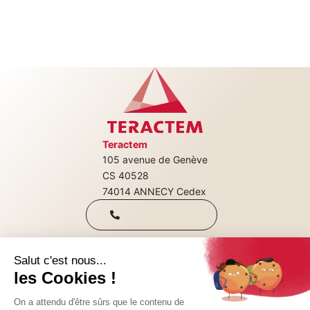
Teractem
105 avenue de Genève
+33(0)4 50 08
CS 40528
74014 ANNECY Cedex
31 00
Qui sommes-nous
Nous rejoindre
CONTACTEZ-NOUS