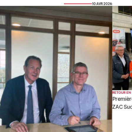
10 AVR 2026
RETOUR EN
Première
ZAC Su