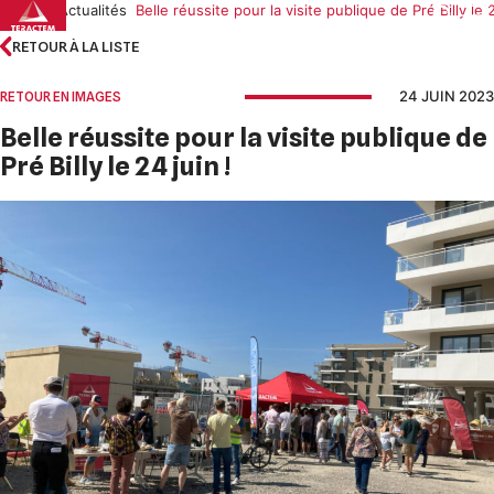
Skip
Accueil
Actualités
Belle réussite pour la visite publique de Pré Billy le 2
to
RETOUR À LA LISTE
content
24 JUIN 2023
RETOUR EN IMAGES
Belle réussite pour la visite publique de
Pré Billy le 24 juin !