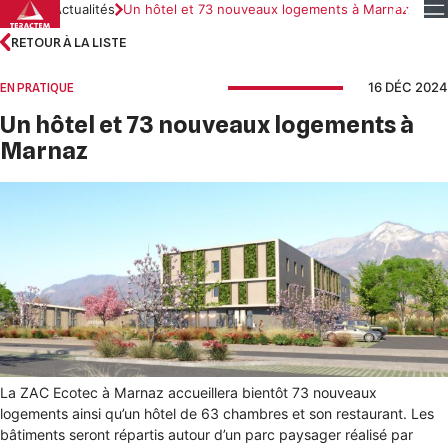
Skip
Accueil
Actualités
Un hôtel et 73 nouveaux logements à Marnaz
to
RETOUR À LA LISTE
content
16 DÉC 2024
EN PRATIQUE
Un hôtel et 73 nouveaux logements à
Marnaz
La ZAC Ecotec à Marnaz accueillera bientôt 73 nouveaux
logements ainsi qu’un hôtel de 63 chambres et son restaurant. Les
bâtiments seront répartis autour d’un parc paysager réalisé par