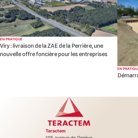
EN PRATIQUE
Viry : livraison de la ZAE de la Perrière, une
nouvelle offre foncière pour les entreprises
EN PRATIQU
Démarrag
Teractem
105 avenue de Genève