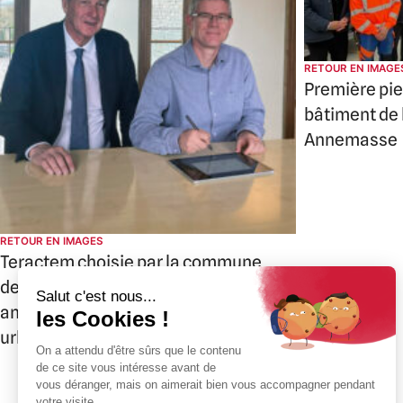
RETOUR EN IMAGE
Première pie
bâtiment de
Annemasse
RETOUR EN IMAGES
Teractem choisie par la commune
de Gaillard pour un projet
ambitieux de restructuration
urbaine
+33(0)4 50 08 31