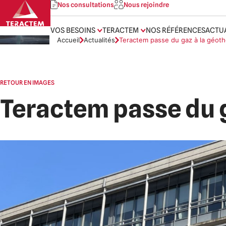
Skip
Nos consultations
Nous rejoindre
to
content
VOS BESOINS
TERACTEM
NOS RÉFÉRENCES
ACTU
Accueil
Actualités
Teractem passe du gaz à la géot
RETOUR EN IMAGES
Teractem passe du 