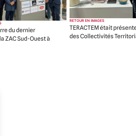
RETOUR EN IMAGES
S
TERACTEM était présent
rre du dernier
des Collectivités Territor
 la ZAC Sud-Ouest à