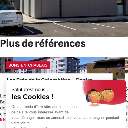
Plus de références
BONS-EN-CHABLAIS
Les Prés de la Colombière – Centre-
village
S
c
Les Prés de la Colombière étendent le centre-village de
M
Bons-en-Chablais sur 4 hectares en direction du hameau
n
de Saint Didier en y créant un cœur animé "de clocher à
e
clocher"...
+33(0)4 50 08 31
EN SAVOIR PLUS
E