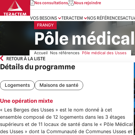
Skip
Nos consultations
Nous rejoindre
to
content
VOS BESOINS
TERACTEM
NOS RÉFÉRENCES
ACTU
FRANGY
Pôle médical
Accueil
Nos références
Pôle médical des Usses
RETOUR À LA LISTE
Détails du programme
Logements
Maisons de santé
Une opération mixte
« Les Berges des Usses » est le nom donné à cet
ensemble composé de 12 logements dans les 3 étages
supérieurs et de 11 locaux de santé dans le « Pôle Médical
des Usses » dont la Communauté de Communes Usses et