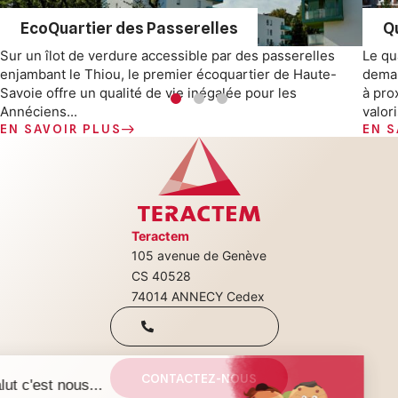
EcoQuartier des Passerelles
Q
Sur un îlot de verdure accessible par des passerelles
Le qu
enjambant le Thiou, le premier écoquartier de Haute-
dema
Savoie offre un qualité de vie inégalée pour les
à pro
Annéciens...
valor
EN SAVOIR PLUS
EN S
Teractem
105 avenue de Genève
+33(0)4 50 08
CS 40528
74014 ANNECY Cedex
31 00