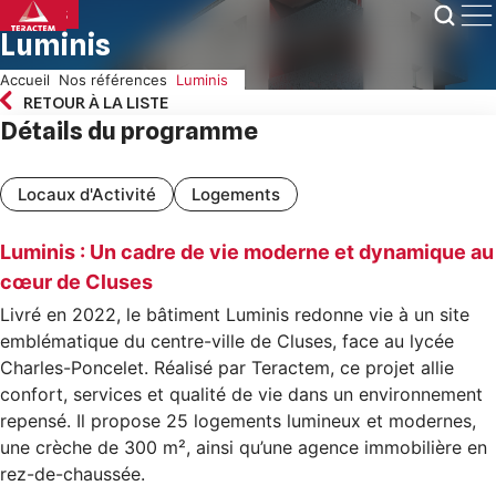
Skip
CLUSES
to
Luminis
content
Accueil
Nos références
Luminis
RETOUR À LA LISTE
Détails du programme
Locaux d'Activité
Logements
Luminis : Un cadre de vie moderne et dynamique au
cœur de Cluses
Livré en 2022, le bâtiment Luminis redonne vie à un site
emblématique du centre-ville de Cluses, face au lycée
Charles-Poncelet. Réalisé par Teractem, ce projet allie
confort, services et qualité de vie dans un environnement
repensé. Il propose 25 logements lumineux et modernes,
une crèche de 300 m², ainsi qu’une agence immobilière en
rez-de-chaussée.