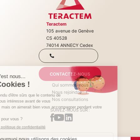
Teractem
105 avenue de Genève
+33(0)4 50 08
CS 40528
74014 ANNECY Cedex
31 00
Qui sommes-nous
Nous rejoindre
CONTACTEZ-NOUS
Nos consultations
SUIVEZ-NOUS SUR :
© 2024 Teractem