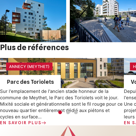
Plus de références
ANNECY (MEYTHET)
H
Parc des Toriolets
V
Sur l'emplacement de l'ancien stade honneur de la
Depui
commune de Meythet, le Parc des Toriolets voit le jour.
l'ens
Mixité sociale et générationnelle sont le fil rouge pour ce
Une c
nouveau quartier entièrement dédié aux piétons et
proje
cycles en surface...
leurs 
EN SAVOIR PLUS
EN S