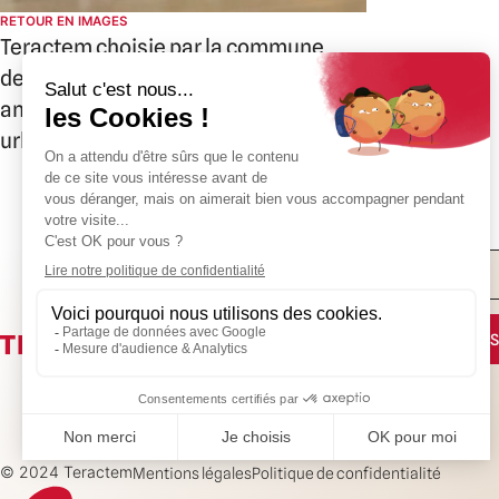
RETOUR EN IMAGES
Teractem choisie par la commune
de Gaillard pour un projet
ambitieux de restructuration
urbaine
+33(0)4 50 08 31
Teractem
105 avenue de Genève
CS 40528
74014 ANNECY Cedex
00
CONTACTEZ-NOUS
© 2024 Teractem
Mentions légales
Politique de confidentialité