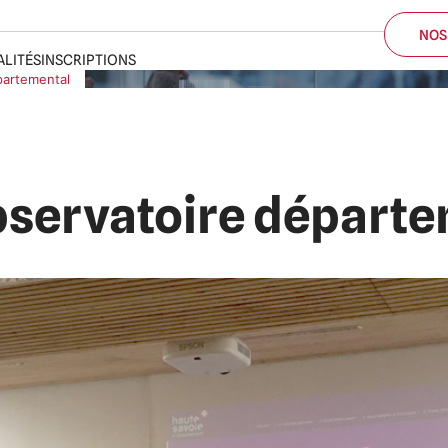
ALITÉS
INSCRIPTIONS
partemental
NOS
observatoire départ