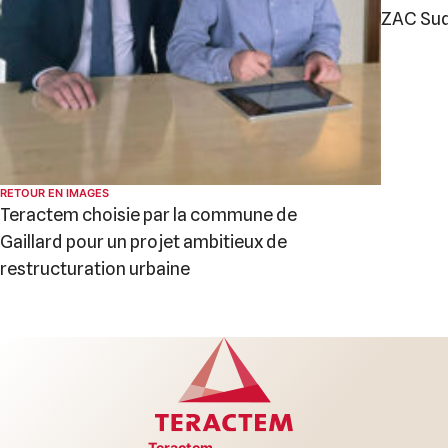
ZAC Su
RETOUR EN IMAGES
Teractem choisie par la commune de
Gaillard pour un projet ambitieux de
restructuration urbaine
Teractem