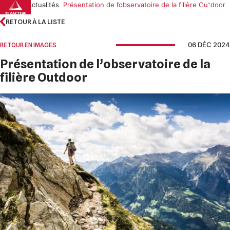
Skip
Accueil
Actualités
Présentation de l’observatoire de la filière Outdoor
to
RETOUR À LA LISTE
content
06 DÉC 2024
RETOUR EN IMAGES
Présentation de l’observatoire de la
filière Outdoor