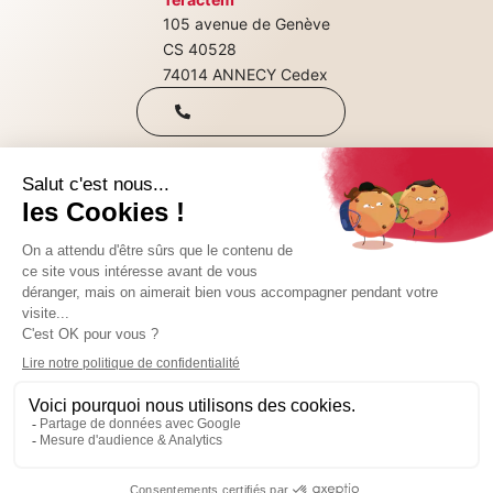
105 avenue de Genève
+33(0)4 50 08
CS 40528
74014 ANNECY Cedex
31 00
Qui sommes-nous
Nous rejoindre
CONTACTEZ-NOUS
Nos consultations
SUIVEZ-NOUS SUR :
© 2024 Teractem
Mentions légales
Il y a actuellement 3 poste(s) à pourvoir chez
Politique de confidentialité
Teractem