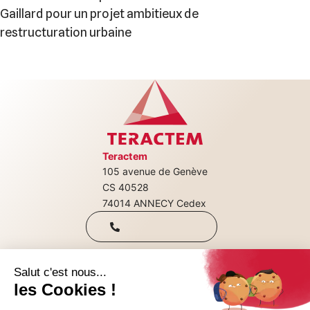
Gaillard pour un projet ambitieux de
restructuration urbaine
Teractem
105 avenue de Genève
+33(0)4 50 08
CS 40528
74014 ANNECY Cedex
31 00
Qui sommes-nous
Nous rejoindre
CONTACTEZ-NOUS