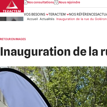
Skip
Nos consultations
Nous rejoindre
to
content
VOS BESOINS
TERACTEM
NOS RÉFÉRENCES
ACTU
Accueil
Actualités
Inauguration de la rue du Goléron 
RETOUR EN IMAGES
Inauguration de la r