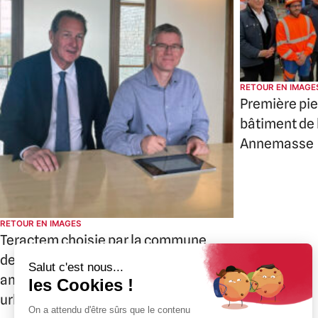
RETOUR EN IMAGE
Première pie
bâtiment de
Annemasse
RETOUR EN IMAGES
Teractem choisie par la commune
de Gaillard pour un projet
ambitieux de restructuration
urbaine