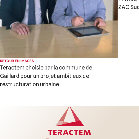
ZAC Su
RETOUR EN IMAGES
Teractem choisie par la commune de
Gaillard pour un projet ambitieux de
restructuration urbaine