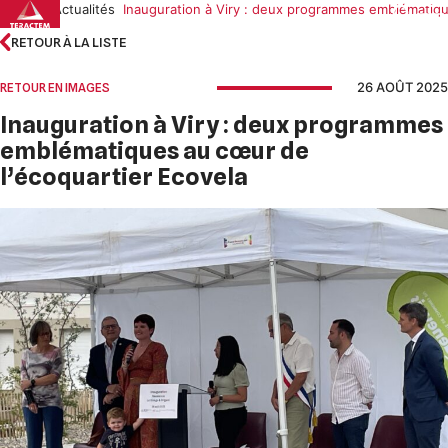
Skip
Accueil
Actualités
Inauguration à Viry : deux programmes emblématiqu
to
RETOUR À LA LISTE
content
26 AOÛT 2025
RETOUR EN IMAGES
Inauguration à Viry : deux programmes
emblématiques au cœur de
l’écoquartier Ecovela