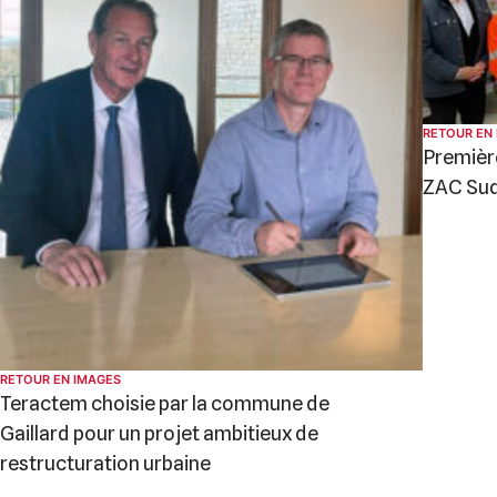
RETOUR EN
Première
ZAC Su
RETOUR EN IMAGES
Teractem choisie par la commune de
Gaillard pour un projet ambitieux de
restructuration urbaine