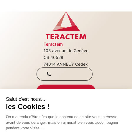
Teractem
105 avenue de Genève
+33(0)4 50 08
CS 40528
74014 ANNECY Cedex
31 00
Qui sommes-nous
Nous rejoindre
CONTACTEZ-NOUS
Nos consultations
SUIVEZ-NOUS SUR :