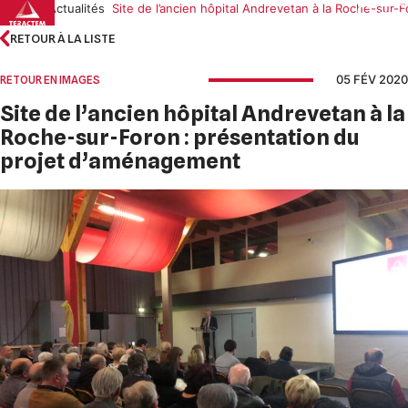
Skip
Accueil
Actualités
Site de l’ancien hôpital Andrevetan à la Roche-sur
to
RETOUR À LA LISTE
content
05 FÉV 2020
RETOUR EN IMAGES
Site de l’ancien hôpital Andrevetan à la
Roche-sur-Foron : présentation du
projet d’aménagement