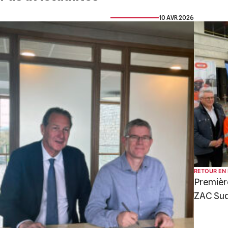
10 AVR 2026
RETOUR EN
Première
ZAC Su