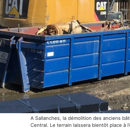
A Sallanches, la démolition des anciens bâ
Central. Le terrain laissera bientôt place à