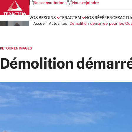
Skip
Nos consultations
Nous rejoindre
to
content
VOS BESOINS
TERACTEM
NOS RÉFÉRENCES
ACTU
Accueil
Actualités
Démolition démarrée pour les Quai
RETOUR EN IMAGES
Démolition démarrée