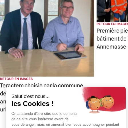
RETOUR EN IMAGE
Première pie
bâtiment de
Annemasse
RETOUR EN IMAGES
Teractem choisie par la commune
de Gaillard pour un projet
ambitieux de restructuration
urbaine
+33(0)4 50 08 31