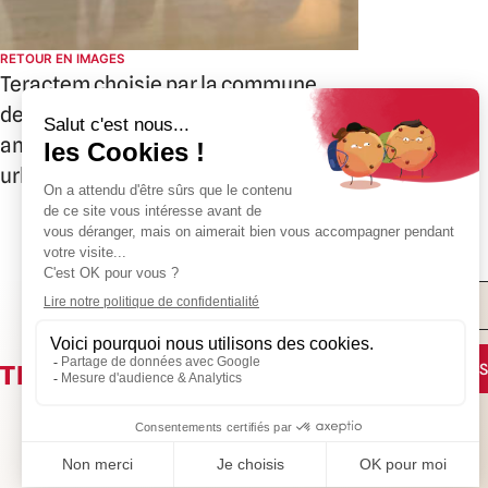
RETOUR EN IMAGES
Teractem choisie par la commune
de Gaillard pour un projet
ambitieux de restructuration
urbaine
+33(0)4 50 08 31
Teractem
105 avenue de Genève
CS 40528
74014 ANNECY Cedex
00
CONTACTEZ-NOUS